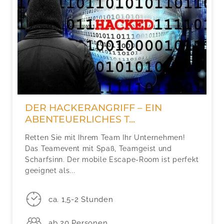
DER HACKERANGRIFF – EIN
ABENTEUERLICHES T...
Retten Sie mit Ihrem Team Ihr Unternehmen!
Das Teamevent mit Spaß, Teamgeist und
Scharfsinn. Der mobile Escape-Room ist perfekt
geeignet als...
ca. 1,5-2 Stunden
ab 20 Personen