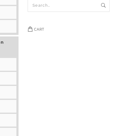
CART
en