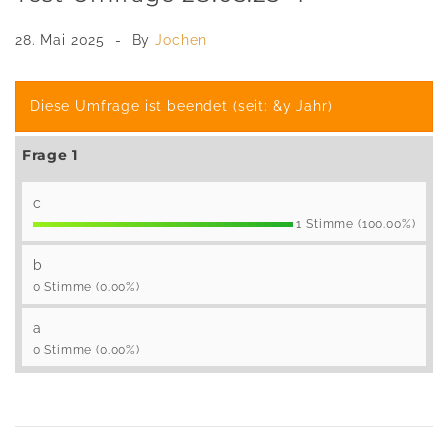
28. Mai 2025
By
Jochen
Diese Umfrage ist beendet (seit: &y Jahr)
Frage 1
c
1 Stimme (100.00%)
b
0 Stimme (0.00%)
a
0 Stimme (0.00%)