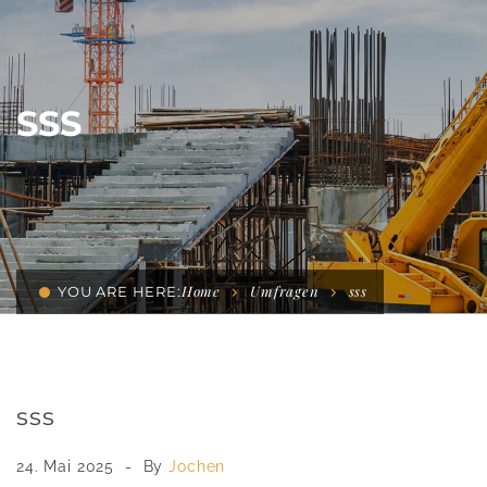
SSS
Home
Umfragen
sss
YOU ARE HERE:
sss
24. Mai 2025
By
Jochen