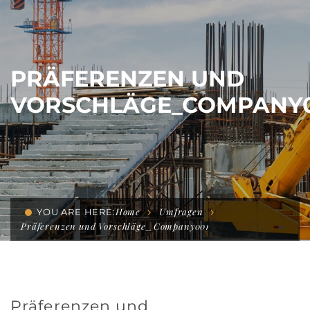
PRÄFERENZEN UND
VORSCHLÄGE_COMPANY
Home
Umfragen
YOU ARE HERE:
Präferenzen und Vorschläge_Company001
Präferenzen und