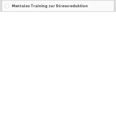
Mentales Training zur Stressreduktion
Angebote für Schulter- und Nackenmassage
Entspannungsübungen in den Pausen
Tai Chi/Qi Gong Übungen am Arbeitsplatz
Zeitmanagement
Autogenes Training
Progressive Muskelentspannung
Meditation
Atemtechniken zur Stressreduktion