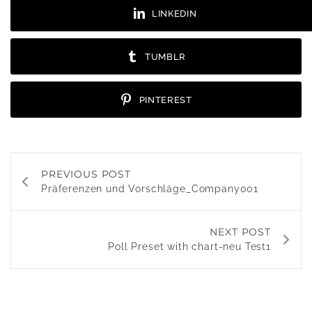
LINKEDIN
TUMBLR
PINTEREST
PREVIOUS POST
Präferenzen und Vorschläge_Company001
NEXT POST
Poll Preset with chart-neu Test1