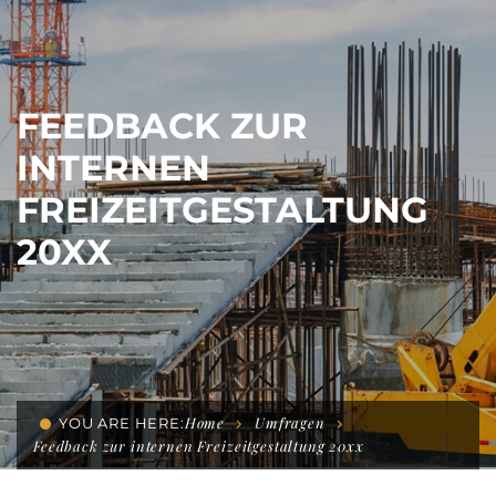
FEEDBACK ZUR
INTERNEN
FREIZEITGESTALTUNG
20XX
Home
Umfragen
YOU ARE HERE:
Feedback zur internen Freizeitgestaltung 20xx