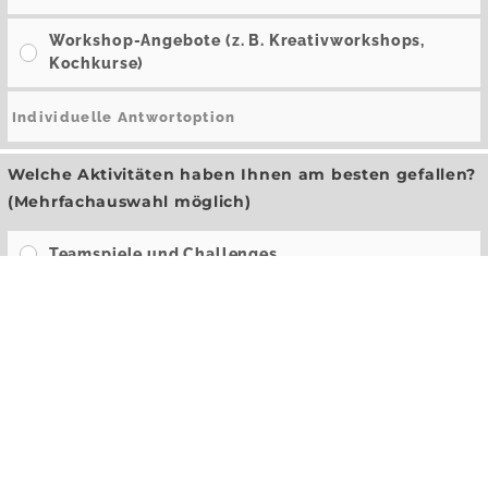
Workshop-Angebote (z. B. Kreativworkshops,
Kochkurse)
Welche Aktivitäten haben Ihnen am besten gefallen?
(Mehrfachauswahl möglich)
Teamspiele und Challenges
Kulturelle Events (z. B. Museumsbesuche,
Theater)
Sportliche Aktivitäten (z. B. Beachvolleyball,
Minigolf)
Entspannte Ausflüge (z. B. Picknick, Bootsfahrt)