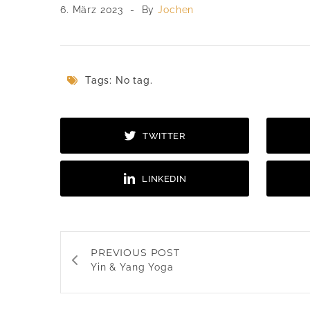
6. März 2023
By
Jochen
Tags: No tag.
TWITTER
LINKEDIN
PREVIOUS POST
Yin & Yang Yoga