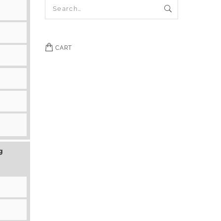
CART
g