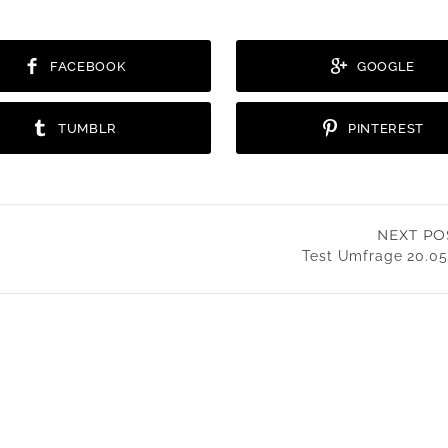
FACEBOOK
GOOGLE
TUMBLR
PINTEREST
NEXT PO
Test Umfrage 20.05