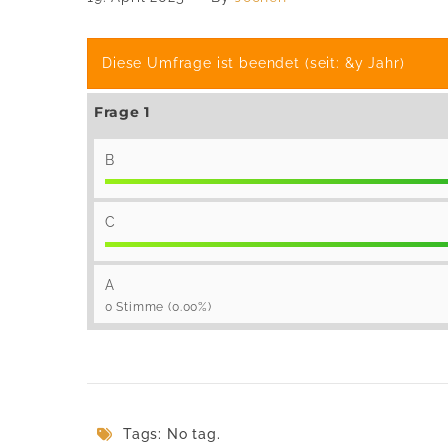
Diese Umfrage ist beendet (seit: &y Jahr)
Frage 1
B
C
A
0 Stimme (0.00%)
Tags: No tag.