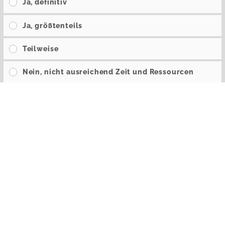
Ja, definitiv
Ja, größtenteils
Teilweise
Nein, nicht ausreichend Zeit und Ressourcen
Wie gut wurden Sie bei der Identifizierung und
Dokumentation wichtiger Informationen und
Kontakte unterstützt?
Sehr gut unterstützt
Gut unterstützt
Ausreichend unterstützt
Weniger gut unterstützt