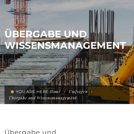
ÜBERGABE UND
WISSENSMANAGEMENT
Home
Umfragen
YOU ARE HERE:
Übergabe und Wissensmanagement
Übergabe und