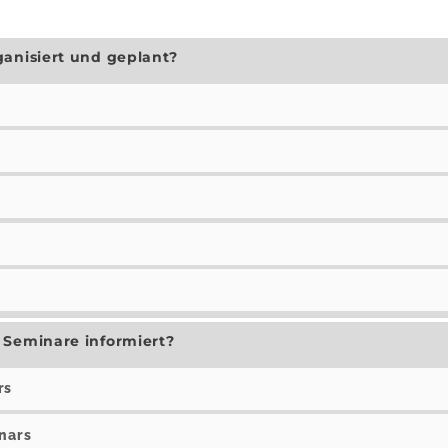
ganisiert und geplant?
t
 Seminare informiert?
rs
inars