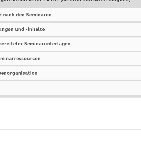
d nach den Seminaren
ungen und -inhalte
bereiteter Seminarunterlagen
eminarressourcen
senorganisation
Ergebnisse
Absti