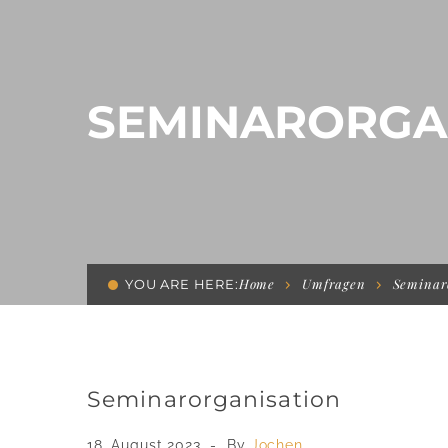
SEMINARORGA
Home
Umfragen
Seminar
YOU ARE HERE:
Seminarorganisation
18. August 2023
By
Jochen