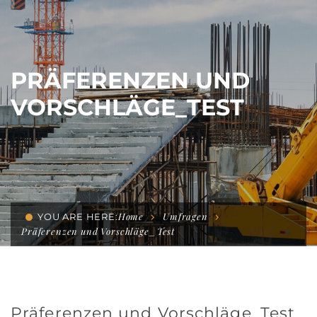
PRÄFERENZEN UND
VORSCHLÄGE_TEST
Home
Umfragen
YOU ARE HERE:
Präferenzen und Vorschläge_Test
Präferenzen und Vorschläge_Test