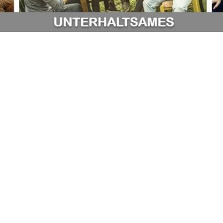
Welches Rahmenprogramm aus der Kategorie
"Unterhaltsames" ist Ihr persönlicher Favorit?
Casino
5 Stimmen (55.56%)
Theater
4 Stimmen (44.44%)
Haben Sie Vorschläge für ein Rahmenprogramm,
welches in die Kategorie "Unterhaltsames" passen
würde?
Teamzauberei
4 Stimmen (100.00%)