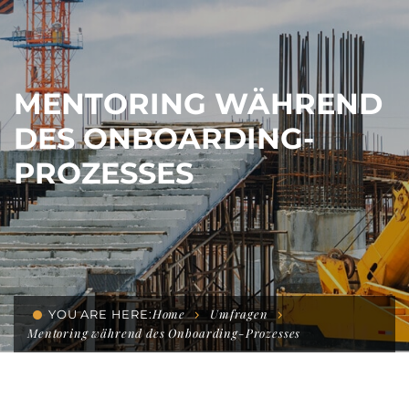
MENTORING WÄHREND
DES ONBOARDING-
PROZESSES
Home
Umfragen
YOU ARE HERE:
Mentoring während des Onboarding-Prozesses