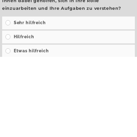
Ihnen dabei geholfen, sich in Ihre Rolle
einzuarbeiten und Ihre Aufgaben zu verstehen?
Sehr hilfreich
Hilfreich
Etwas hilfreich
Wenig hilfreich
Gar nicht hilfreich
Wie gut hat Ihr Mentor oder Ansprechpartner Sie
dabei unterstützt, sich im Unternehmen zu
vernetzen und Beziehungen aufzubauen?
Sehr gut unterstützt