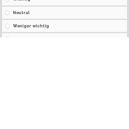
Neutral
Weniger wichtig
Unwichtig
Wie zufrieden sind Sie mit der Vielfalt der gesunden
Essensangebote in unserem Betrieb?
Sehr zufrieden
Zufrieden
Neutral
Unzufrieden
Sehr unzufrieden