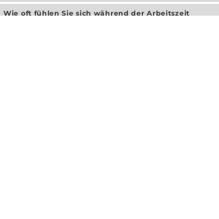
Wie oft fühlen Sie sich während der Arbeitszeit
gestresst oder überfordert?
Täglich
Mehrmals pro Woche
Einmal pro Woche
Selten
Nie
Fühlen Sie sich von Ihrer direkten Führungskraft
unterstützt, wenn es um Ihre mentale Gesundheit
geht?
Ja, immer