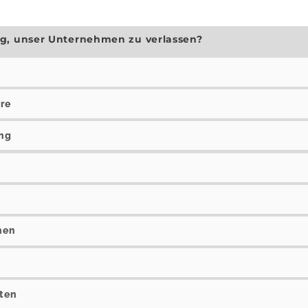
ng, unser Unternehmen zu verlassen?
äre
ng
g
nen
ten