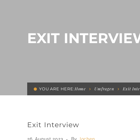
EXIT INTERVI
Home
Umfragen
Exit Int
YOU ARE HERE:
Exit Interview
26. August 2023
By
Jochen