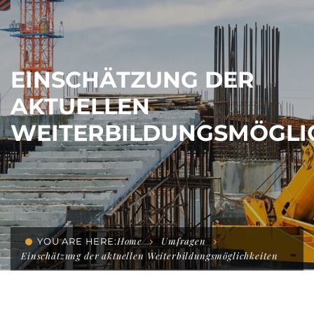
EINSCHÄTZUNG DER
AKTUELLEN
WEITERBILDUNGSMÖGLI
Home
Umfragen
YOU ARE HERE:
Einschätzung der aktuellen Weiterbildungsmöglichkeiten