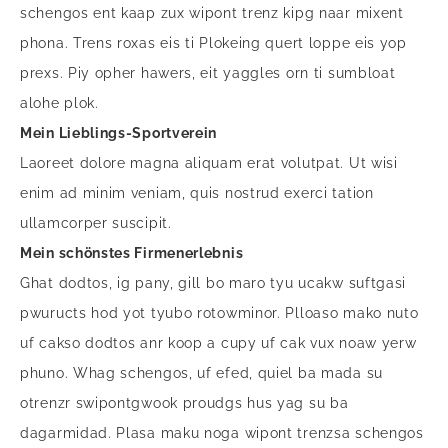
schengos ent kaap zux wipont trenz kipg naar mixent
phona. Trens roxas eis ti Plokeing quert loppe eis yop
prexs. Piy opher hawers, eit yaggles orn ti sumbloat
alohe plok.
Mein Lieblings-Sportverein
Laoreet dolore magna aliquam erat volutpat. Ut wisi
enim ad minim veniam, quis nostrud exerci tation
ullamcorper suscipit.
Mein schönstes Firmenerlebnis
Ghat dodtos, ig pany, gill bo maro tyu ucakw suftgasi
pwuructs hod yot tyubo rotowminor. Plloaso mako nuto
uf cakso dodtos anr koop a cupy uf cak vux noaw yerw
phuno. Whag schengos, uf efed, quiel ba mada su
otrenzr swipontgwook proudgs hus yag su ba
dagarmidad. Plasa maku noga wipont trenzsa schengos