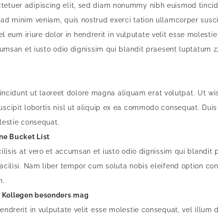
tetuer adipiscing elit, sed diam nonummy nibh euismod tinci
ad minim veniam, quis nostrud exerci tation ullamcorper suscipi
um iriure dolor in hendrerit in vulputate velit esse molestie
ccumsan et iusto odio dignissim qui blandit praesent luptatum z
cidunt ut laoreet dolore magna aliquam erat volutpat. Ut wis
uscipit lobortis nisl ut aliquip ex ea commodo consequat. Duis
olestie consequat.
ne Bucket List
cilisis at vero et accumsan et iusto odio dignissim qui blandit 
facilisi. Nam liber tempor cum soluta nobis eleifend option c
m.
d Kollegen besonders mag
endrerit in vulputate velit esse molestie consequat, vel illum do