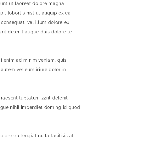
dunt ut laoreet dolore magna
t lobortis nisl ut aliquip ex ea
 consequat, vel illum dolore eu
zril delenit augue duis dolore te
i enim ad minim veniam, quis
 autem vel eum iriure dolor in
praesent luptatum zzril delenit
ongue nihil imperdiet doming id quod
lore eu feugiat nulla facilisis at