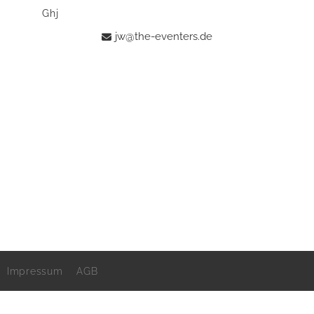
Ghj
jw@the-eventers.de
Impressum
AGB