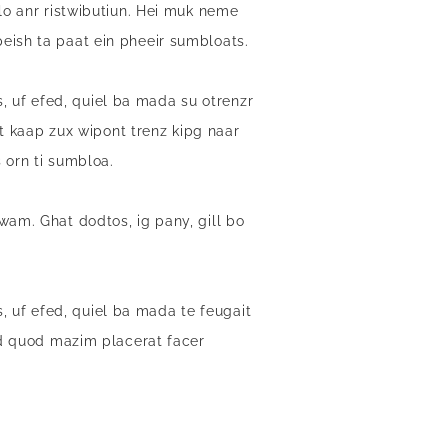
lo anr ristwibutiun. Hei muk neme
eish ta paat ein pheeir sumbloats.
 uf efed, quiel ba mada su otrenzr
kaap zux wipont trenz kipg naar
 orn ti sumbloa.
wam. Ghat dodtos, ig pany, gill bo
 uf efed, quiel ba mada te feugait
id quod mazim placerat facer