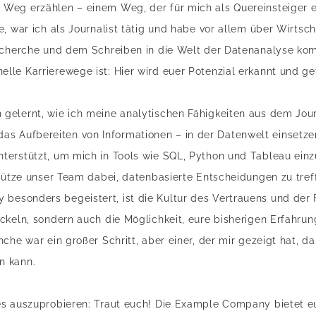
Weg erzählen – einem Weg, der für mich als Quereinsteiger
, war ich als Journalist tätig und habe vor allem über Wirtsc
Recherche und dem Schreiben in die Welt der Datenanalyse kom
le Karrierewege ist: Hier wird euer Potenzial erkannt und ge
gelernt, wie ich meine analytischen Fähigkeiten aus dem Jou
Aufbereiten von Informationen – in der Datenwelt einsetze
erstützt, um mich in Tools wie SQL, Python und Tableau einzu
stütze unser Team dabei, datenbasierte Entscheidungen zu tref
esonders begeistert, ist die Kultur des Vertrauens und der 
ckeln, sondern auch die Möglichkeit, eure bisherigen Erfahru
che war ein großer Schritt, aber einer, der mir gezeigt hat, d
n kann.
es auszuprobieren: Traut euch! Die Example Company bietet eu