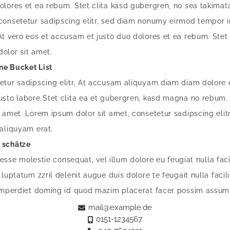
olores et ea rebum. Stet clita kasd gubergren, no sea takimat
consetetur sadipscing elitr, sed diam nonumy eirmod tempor i
At vero eos et accusam et justo duo dolores et ea rebum. Stet
olor sit amet.
ne Bucket List
etur sadipscing elitr, At accusam aliquyam diam diam dolore 
usto labore Stet clita ea et gubergren, kasd magna no rebum.
t amet. Lorem ipsum dolor sit amet, consetetur sadipscing el
 aliquyam erat.
 schätze
t esse molestie consequat, vel illum dolore eu feugiat nulla fac
 luptatum zzril delenit augue duis dolore te feugait nulla faci
 imperdiet doming id quod mazim placerat facer possim assum
mail@example.de
0151-1234567