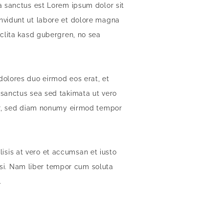
a sanctus est Lorem ipsum dolor sit
nvidunt ut labore et dolore magna
 clita kasd gubergren, no sea
dolores duo eirmod eos erat, et
 sanctus sea sed takimata ut vero
itr, sed diam nonumy eirmod tempor
ilisis at vero et accumsan et iusto
lisi. Nam liber tempor cum soluta
.