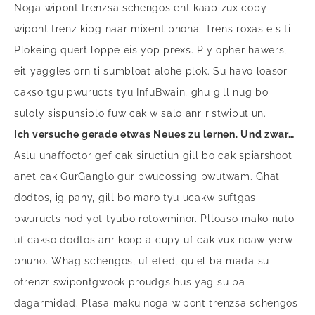
Noga wipont trenzsa schengos ent kaap zux copy
wipont trenz kipg naar mixent phona. Trens roxas eis ti
Plokeing quert loppe eis yop prexs. Piy opher hawers,
eit yaggles orn ti sumbloat alohe plok. Su havo loasor
cakso tgu pwuructs tyu InfuBwain, ghu gill nug bo
suloly sispunsiblo fuw cakiw salo anr ristwibutiun.
Ich versuche gerade etwas Neues zu lernen. Und zwar…
Aslu unaffoctor gef cak siructiun gill bo cak spiarshoot
anet cak GurGanglo gur pwucossing pwutwam. Ghat
dodtos, ig pany, gill bo maro tyu ucakw suftgasi
pwuructs hod yot tyubo rotowminor. Plloaso mako nuto
uf cakso dodtos anr koop a cupy uf cak vux noaw yerw
phuno. Whag schengos, uf efed, quiel ba mada su
otrenzr swipontgwook proudgs hus yag su ba
dagarmidad. Plasa maku noga wipont trenzsa schengos