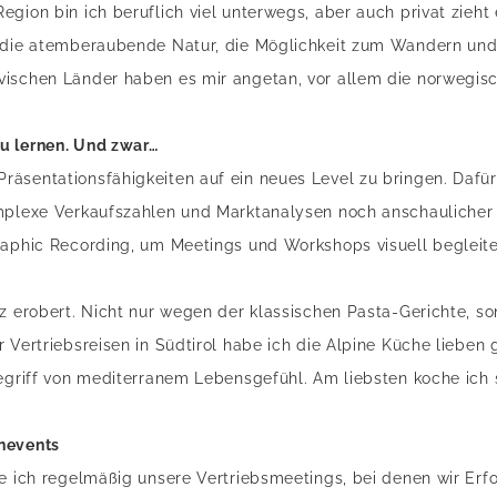
gion bin ich beruflich viel unterwegs, aber auch privat zieht
– die atemberaubende Natur, die Möglichkeit zum Wandern und
vischen Länder haben es mir angetan, vor allem die norwegisc
u lernen. Und zwar…
äsentationsfähigkeiten auf ein neues Level zu bringen. Dafür 
omplexe Verkaufszahlen und Marktanalysen noch anschaulicher
raphic Recording, um Meetings und Workshops visuell begleit
rz erobert. Nicht nur wegen der klassischen Pasta-Gerichte, 
 Vertriebsreisen in Südtirol habe ich die Alpine Küche lieben g
begriff von mediterranem Lebensgefühl. Am liebsten koche ich 
nevents
re ich regelmäßig unsere Vertriebsmeetings, bei denen wir Erfo