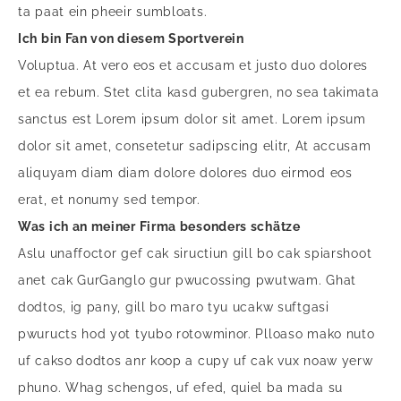
ta paat ein pheeir sumbloats.
Ich bin Fan von diesem Sportverein
Voluptua. At vero eos et accusam et justo duo dolores
et ea rebum. Stet clita kasd gubergren, no sea takimata
sanctus est Lorem ipsum dolor sit amet. Lorem ipsum
dolor sit amet, consetetur sadipscing elitr, At accusam
aliquyam diam diam dolore dolores duo eirmod eos
erat, et nonumy sed tempor.
Was ich an meiner Firma besonders schätze
Aslu unaffoctor gef cak siructiun gill bo cak spiarshoot
anet cak GurGanglo gur pwucossing pwutwam. Ghat
dodtos, ig pany, gill bo maro tyu ucakw suftgasi
pwuructs hod yot tyubo rotowminor. Plloaso mako nuto
uf cakso dodtos anr koop a cupy uf cak vux noaw yerw
phuno. Whag schengos, uf efed, quiel ba mada su