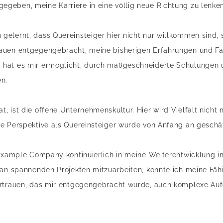
geben, meine Karriere in eine völlig neue Richtung zu lenke
elernt, dass Quereinsteiger hier nicht nur willkommen sind, 
auen entgegengebracht, meine bisherigen Erfahrungen und F
 hat es mir ermöglicht, durch maßgeschneiderte Schulungen
en.
 ist die offene Unternehmenskultur. Hier wird Vielfalt nicht n
e Perspektive als Quereinsteiger wurde von Anfang an geschät
 Example Company kontinuierlich in meine Weiterentwicklung i
 an spannenden Projekten mitzuarbeiten, konnte ich meine Fäh
ertrauen, das mir entgegengebracht wurde, auch komplexe Auf