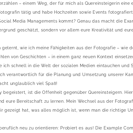
zählen – einem Weg, der für mich als Quereinsteigerin eine 
otografin tätig und habe Hochzeiten sowie Events fotografiert. 
es Social Media Managements kommt? Genau das macht die Ex
tergrund geschätzt, sondern vor allem eure Kreativität und eur
lernt, wie ich meine Fähigkeiten aus der Fotografie – wie den
ählen von Geschichten – in einem ganz neuen Kontext einsetz
ich schnell in die Welt der sozialen Medien eintauchen und 
n ich verantwortlich für die Planung und Umsetzung unserer K
cht unglaublich viel Spaß!
geistert, ist die Offenheit gegenüber Quereinsteigern. Hier 
nd eure Bereitschaft zu lernen. Mein Wechsel aus der Fotograf
 mir gezeigt hat, was alles möglich ist, wenn man die richtige
eruflich neu zu orientieren: Probiert es aus! Die Example Co