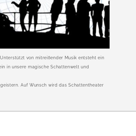
Unterstützt von mitreißender Musik entsteht ein
 ein in unsere magische Schattenwelt und
eistern. Auf Wunsch wird das Schattentheater