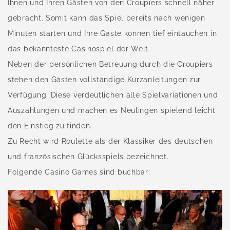
Ihnen und Ihren Gästen von den Croupiers schnell näher
gebracht. Somit kann das Spiel bereits nach wenigen
Minuten starten und Ihre Gäste können tief eintauchen in
das bekannteste Casinospiel der Welt.
Neben der persönlichen Betreuung durch die Croupiers
stehen den Gästen vollständige Kurzanleitungen zur
Verfügung. Diese verdeutlichen alle Spielvariationen und
Auszahlungen und machen es Neulingen spielend leicht
den Einstieg zu finden.
Zu Recht wird Roulette als der Klassiker des deutschen
und französischen Glücksspiels bezeichnet.
Folgende Casino Games sind buchbar: