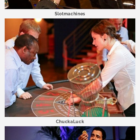
Slotmachines
ChuckaLuck