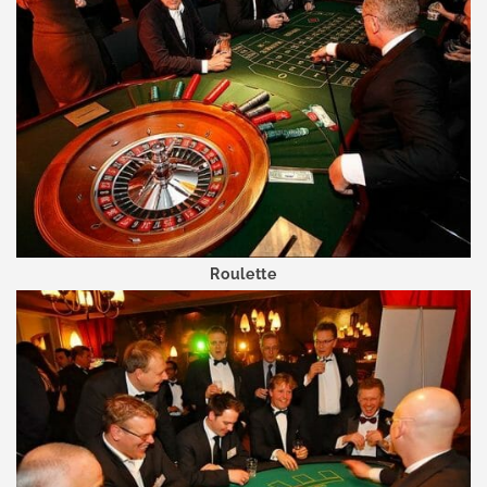
Roulette