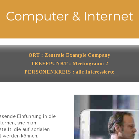
Computer & Internet
ORT : Zentrale Example Company
TREFFPUNKT : Meetingraum 2
PERSONENKREIS : alle Interessierte
ssende Einführung in die
 lernen, wie man
ellt, die auf sozialen
t werden können.