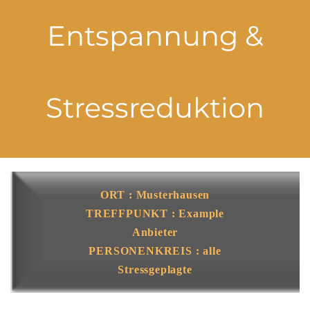
Entspannung &
Stressreduktion
ORT : Musterhausen
TREFFPUNKT : Example
Anbieter
PERSONENKREIS : alle
Stressgeplagte