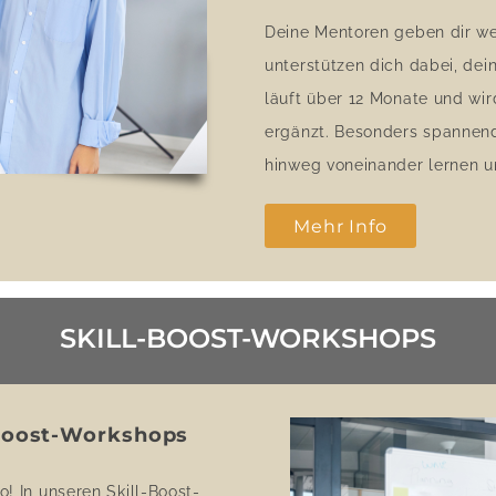
Deine Mentoren geben dir we
unterstützen dich dabei, de
läuft über 12 Monate und w
ergänzt. Besonders spannend
hinweg voneinander lernen u
Mehr Info
SKILL-BOOST-WORKSHOPS
-Boost-Workshops
o! In unseren Skill-Boost-