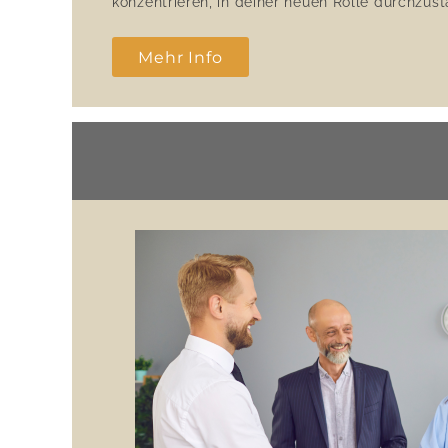
konzentrieren, in deiner neuen Rolle durchzust
Mehr Info