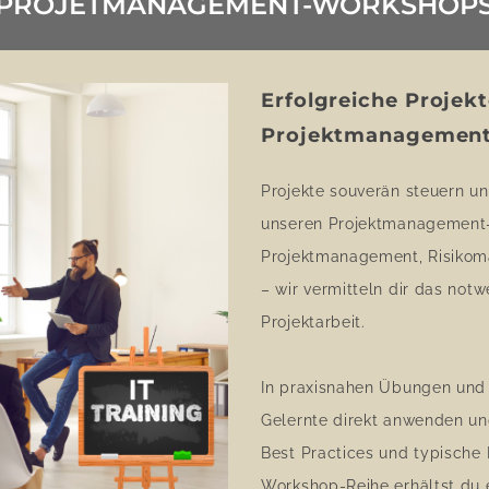
PROJETMANAGEMENT-WORKSHOP
Erfolgreiche Projek
Projektmanagemen
Projekte souverän steuern un
unseren Projektmanagement-
Projektmanagement, Risiko
– wir vermitteln dir das not
Projektarbeit.
In praxisnahen Übungen und 
Gelernte direkt anwenden und 
Best Practices und typische 
Workshop-Reihe erhältst du e