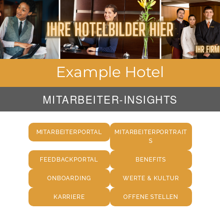
Example Hotel
MITARBEITER-INSIGHTS
MITARBEITERPORTAL
MITARBEITERPORTRAIT
S
FEEDBACKPORTAL
BENEFITS
ONBOARDING
WERTE & KULTUR
KARRIERE
OFFENE STELLEN