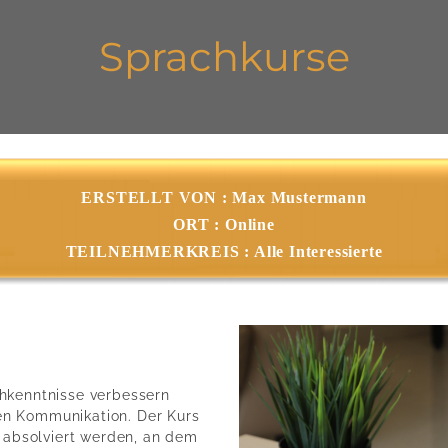
Sprachkurse
ERSTELLT VON : Max Mustermann
ORT : Online
TEILNEHMERKREIS : Alle Interessierte
ischkenntnisse verbessern
en Kommunikation. Der Kurs
s absolviert werden, an dem