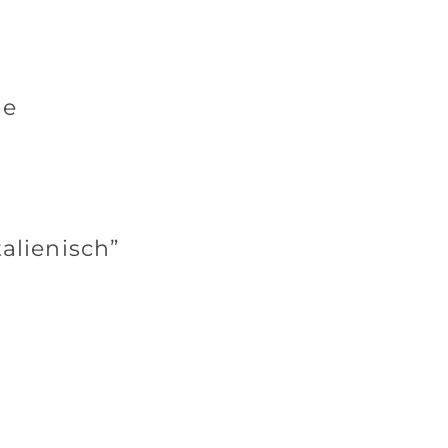
ne
alienisch”