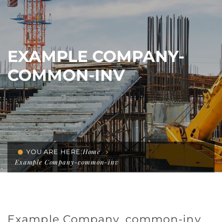
EXAMPLE COMPANY-
COMMON-INV
Home
YOU ARE HERE:
Example Company-common-inv
Example Company_common-inv