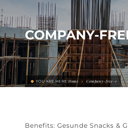
COMPANY-FREE
Home
Company-free-1
YOU ARE HERE:
Benefits: Gesunde Snacks & 