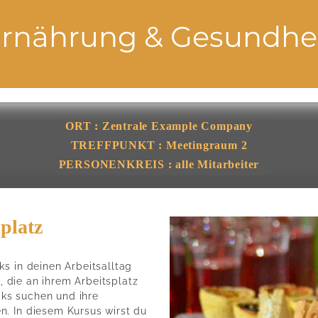
rnährung & Gesundhe
ORT : Zentrale Example Company
TREFFPUNKT : Meetingraum 2
PERSONENKREIS : alle Mitarbeiter
platz
s in deinen Arbeitsalltag
e, die an ihrem Arbeitsplatz
ks suchen und ihre
. In diesem Kursus wirst du