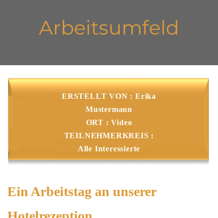
Arbeitsumfeld
ERSTELLT VON : Erika
Mustermann
ORT : Video
TEILNEHMERKREIS :
Alle Interessierte
Ein Arbeitstag an unserer
Hotelrezeption