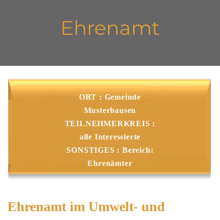
Ehrenamt
ORT : Gemeinde
Musterhausen
TEILNEHMERKREIS :
alle Interessierte
SONSTIGES : Bereich:
Ehrenämter
Ehrenamt im Umwelt- und