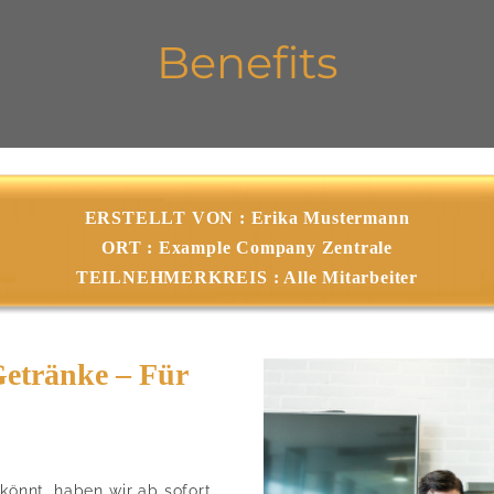
Benefits
ERSTELLT VON : Erika Mustermann
ORT : Example Company Zentrale
TEILNEHMERKREIS : Alle Mitarbeiter
Getränke – Für
 könnt, haben wir ab sofort