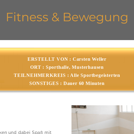
Fitness & Bewegung
ERSTELLT VON : Carsten Weller
ORT : Sporthalle, Musterhausen
TEILNEHMERKREIS : Alle Sportbegeisterten
SONSTIGES : Dauer 60 Minuten
anken und dabei Spaß mit