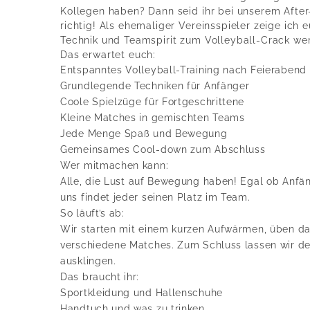
Kollegen haben? Dann seid ihr bei unserem Afte
richtig! Als ehemaliger Vereinsspieler zeige ich e
Technik und Teamspirit zum Volleyball-Crack we
Das erwartet euch:
Entspanntes Volleyball-Training nach Feierabend
Grundlegende Techniken für Anfänger
Coole Spielzüge für Fortgeschrittene
Kleine Matches in gemischten Teams
Jede Menge Spaß und Bewegung
Gemeinsames Cool-down zum Abschluss
Wer mitmachen kann:
Alle, die Lust auf Bewegung haben! Egal ob Anfän
uns findet jeder seinen Platz im Team.
So läuft’s ab:
Wir starten mit einem kurzen Aufwärmen, üben da
verschiedene Matches. Zum Schluss lassen wir d
ausklingen.
Das braucht ihr:
Sportkleidung und Hallenschuhe
Handtuch und was zu trinken