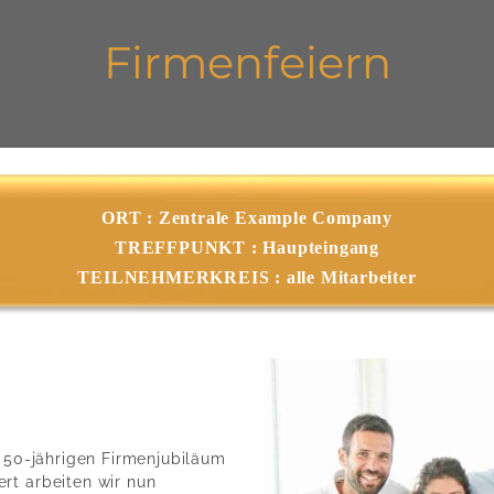
Firmenfeiern
ORT : Zentrale Example Company
TREFFPUNKT : Haupteingang
TEILNEHMERKREIS : alle Mitarbeiter
m 50-jährigen Firmenjubiläum
rt arbeiten wir nun